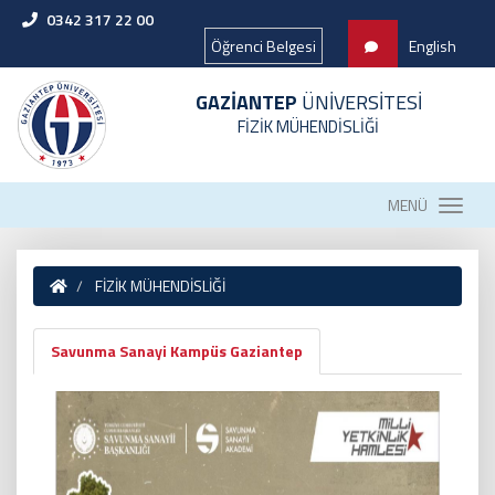
0342 317 22 00
Öğrenci Belgesi
English
GAZİANTEP
ÜNİVERSİTESİ
FİZİK MÜHENDİSLİĞİ
MENÜ
FİZİK MÜHENDİSLİĞİ
Savunma Sanayi Kampüs Gaziantep