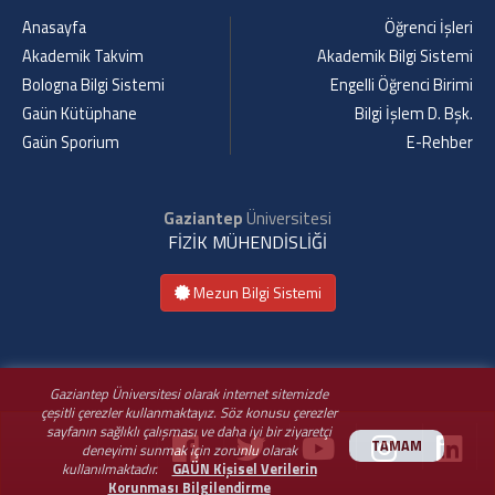
Anasayfa
Öğrenci İşleri
Akademik Takvim
Akademik Bilgi Sistemi
Bologna Bilgi Sistemi
Engelli Öğrenci Birimi
Gaün Kütüphane
Bilgi İşlem D. Bşk.
Gaün Sporium
E-Rehber
Gaziantep
Üniversitesi
FİZİK MÜHENDİSLİĞİ
Mezun Bilgi Sistemi
Gaziantep Üniversitesi olarak internet sitemizde
çeşitli çerezler kullanmaktayız. Söz konusu çerezler
sayfanın sağlıklı çalışması ve daha iyi bir ziyaretçi
TAMAM
deneyimi sunmak için zorunlu olarak
kullanılmaktadır.
GAÜN Kişisel Verilerin
Korunması Bilgilendirme