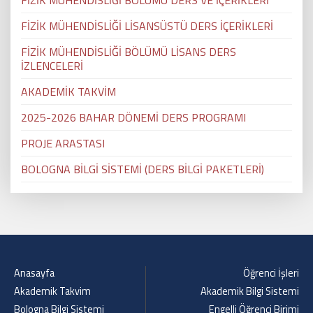
FİZİK MÜHENDİSLİĞİ BÖLÜMÜ DERS VE İÇERİKLERİ
FİZİK MÜHENDİSLİĞİ LİSANSÜSTÜ DERS İÇERİKLERİ
FİZİK MÜHENDİSLİĞİ BÖLÜMÜ LİSANS DERS
İZLENCELERİ
AKADEMİK TAKVİM
2025-2026 BAHAR DÖNEMİ DERS PROGRAMI
PROJE ARASTASI
BOLOGNA BİLGİ SİSTEMİ (DERS BİLGİ PAKETLERİ)
Anasayfa
Öğrenci İşleri
Akademik Takvim
Akademik Bilgi Sistemi
Bologna Bilgi Sistemi
Engelli Öğrenci Birimi