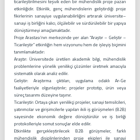
ticarileştirilmesini teşvik eden bir mühendislik proje pazarı
etkinliğidir. Etkinlik, genç mühendislerin geliştirdiği proje
fikirlerinin sanayiye uygulanabilirliğini artırarak üniversite–
sanayi iş birliğini kalıcı, ölçülebilir ve sürdürülebilir bir yapıya
dönüştürmeyi amaçlamaktadır.
Proje Arastası’nın merkezinde yer alan “Araştır – Geliştir –
Ticarileştir” etkinliğin hem vizyonunu hem de işleyiş biçimini
tanımlamaktadır:
Araştır: Üniversitede üretilen akademik bilgi, mühendislik
problemlerine yönelik yenilikçi çözümler üretmek amacıyla
sistematik olarak analiz edilir.
Geliştir: Araştırma çıktıları, uygulama odaklı Ar-Ge
faaliyetleriyle olgunlaştırılır; projeler prototip, ürün veya
süreç tasarımı düzeyine taşınır.
Ticarileştir: Ortaya çıkan yenilikçi projeler, sanayi temsilcileri,
yatırımcılar ve girişimcilerle yapılan ikili iş görüşmeleri (B2B)
sayesinde ekonomik değere dönüştürülür ve iş birliği
protokolleriyle somut sonuçlar elde edilir.
Etkinlikte gerçekleştirilecek B2B görüşmeler, farklı
mühendislik disiplinlerinden proje ekipleri ile sanayi