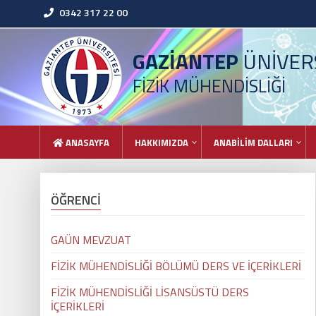
0342 317 22 00
GAZİANTEP
ÜNİVERS
FİZİK MÜHENDİSLİĞİ
ANASAYFA
HAKKIMIZDA
ANABİLİM DALLARI
ÖĞRENCİ
GAÜN MEVZUAT
FİZİK MÜHENDİSLİĞİ BÖLÜMÜ DERS VE İÇERİKLERİ
FİZİK MÜHENDİSLİĞİ LİSANSÜSTÜ DERS
İÇERİKLERİ