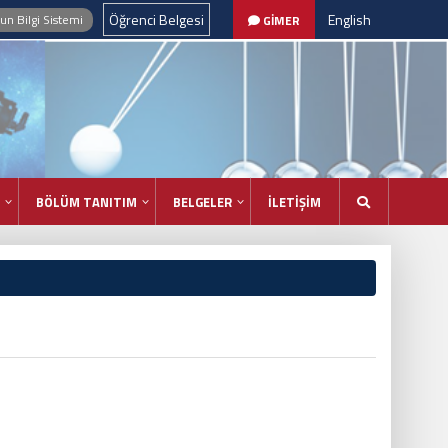
Öğrenci Belgesi
English
n Bilgi Sistemi
GİMER
BÖLÜM TANITIM
BELGELER
İLETİŞİM