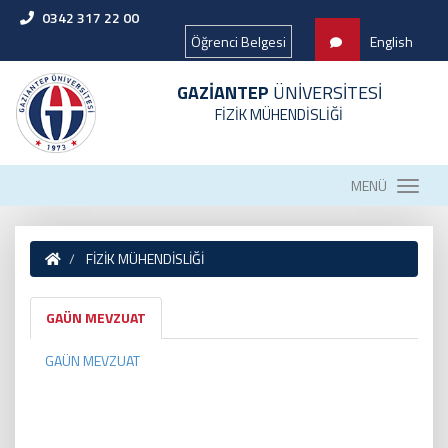
0342 317 22 00
Öğrenci Belgesi
English
GAZİANTEP
ÜNİVERSİTESİ
FİZİK MÜHENDİSLİĞİ
MENÜ
FİZİK MÜHENDİSLİĞİ
GAÜN MEVZUAT
GAÜN MEVZUAT