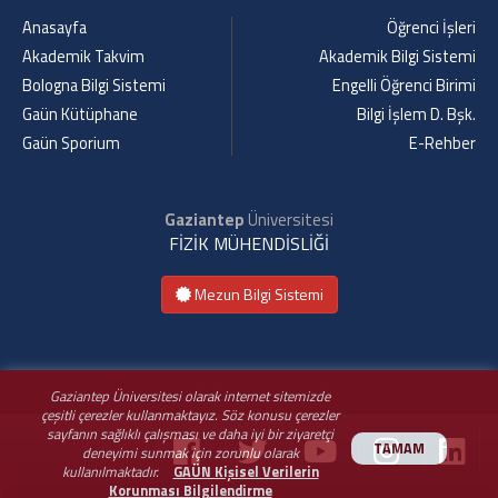
Anasayfa
Öğrenci İşleri
Akademik Takvim
Akademik Bilgi Sistemi
Bologna Bilgi Sistemi
Engelli Öğrenci Birimi
Gaün Kütüphane
Bilgi İşlem D. Bşk.
Gaün Sporium
E-Rehber
Gaziantep
Üniversitesi
FİZİK MÜHENDİSLİĞİ
Mezun Bilgi Sistemi
Gaziantep Üniversitesi olarak internet sitemizde
çeşitli çerezler kullanmaktayız. Söz konusu çerezler
sayfanın sağlıklı çalışması ve daha iyi bir ziyaretçi
TAMAM
deneyimi sunmak için zorunlu olarak
kullanılmaktadır.
GAÜN Kişisel Verilerin
Korunması Bilgilendirme