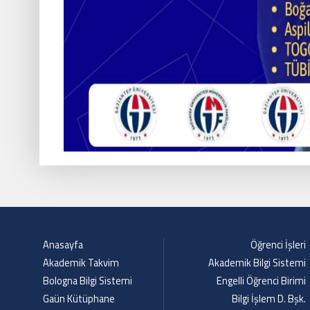
Anasayfa
Öğrenci İşleri
Akademik Takvim
Akademik Bilgi Sistemi
Bologna Bilgi Sistemi
Engelli Öğrenci Birimi
Gaün Kütüphane
Bilgi İşlem D. Bşk.