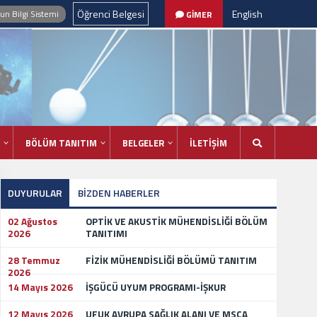
Öğrenci Belgesi
English
n Bilgi Sistemi
GİMER
BÖLÜM TANITIM
BELGELER
İLETİŞİM
DUYURULAR
BİZDEN HABERLER
02 Ağustos
OPTİK VE AKUSTİK MÜHENDİSLİĞİ BÖLÜM
2026
TANITIMI
28 Temmuz
FİZİK MÜHENDİSLİĞİ BÖLÜMÜ TANITIM
2026
14 Mayıs 2026
İŞGÜCÜ UYUM PROGRAMI-İŞKUR
12 Mayıs 2026
UFUK AVRUPA SAĞLIK ALANI VE MSCA