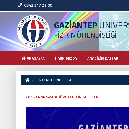
0342 317 22 00
GAZİANTEP
ÜNİVERS
FİZİK MÜHENDİSLİĞİ
ANASAYFA
HAKKIMIZDA
ANABİLİM DALLARI
FİZİK MÜHENDİSLİĞİ
KONFERANS-SÜRDÜRÜLEBİLİR GELECEK