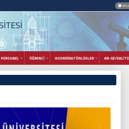
Mezu
İTESİ
PERSONEL
ÖĞRENCİ
KOORDİNATÖRLÜKLER
AR-GE/KALİTE