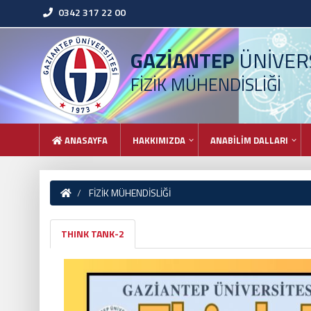
0342 317 22 00
GAZİANTEP
ÜNİVERS
FİZİK MÜHENDİSLİĞİ
ANASAYFA
HAKKIMIZDA
ANABİLİM DALLARI
FİZİK MÜHENDİSLİĞİ
THINK TANK-2