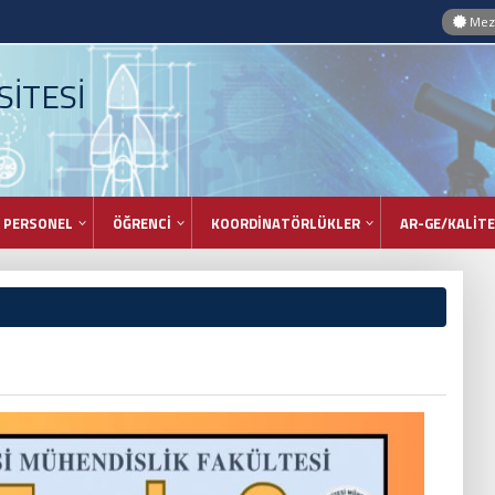
Mezu
İTESİ
PERSONEL
ÖĞRENCİ
KOORDİNATÖRLÜKLER
AR-GE/KALİTE