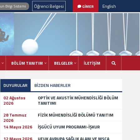
Öğrenci Belgesi
English
n Bilgi Sistemi
GİMER
BÖLÜM TANITIM
BELGELER
İLETİŞİM
DUYURULAR
BİZDEN HABERLER
02 Ağustos
OPTİK VE AKUSTİK MÜHENDİSLİĞİ BÖLÜM
2026
TANITIMI
28 Temmuz
FİZİK MÜHENDİSLİĞİ BÖLÜMÜ TANITIM
2026
14 Mayıs 2026
İŞGÜCÜ UYUM PROGRAMI-İŞKUR
12 Mayıs 2026
UFUK AVRUPA SAĞLIK ALANI VE MSCA